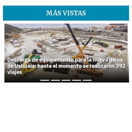
MÁS VISTAS
1
Previous
Next
Descarga de equipamiento para la nueva usina
de Ushuaia: hasta el momento se realizaron 392
viajes