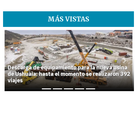
MÁS VISTAS
1
Previous
Next
Descarga de equipamiento para la nueva usina
de Ushuaia: hasta el momento se realizaron 392
viajes