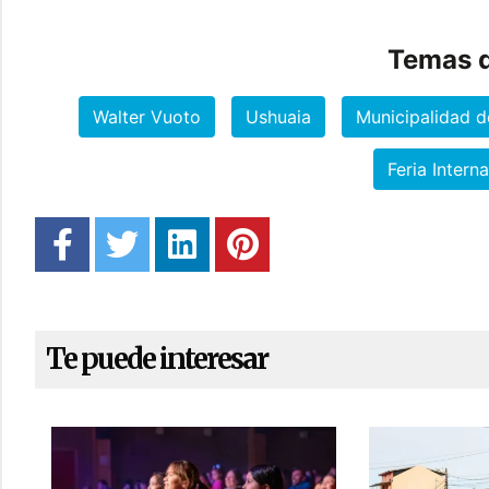
Temas d
Walter Vuoto
Ushuaia
Municipalidad d
Feria Intern
Te puede interesar