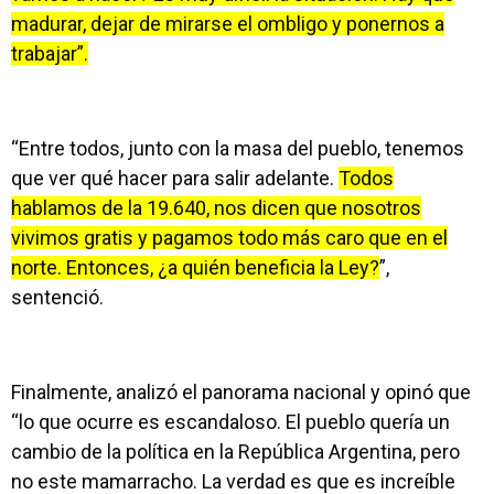
madurar, dejar de mirarse el ombligo y ponernos a
trabajar”.
“Entre todos, junto con la masa del pueblo, tenemos
que ver qué hacer para salir adelante.
Todos
hablamos de la 19.640, nos dicen que nosotros
vivimos gratis y pagamos todo más caro que en el
norte. Entonces, ¿a quién beneficia la Ley?
”,
sentenció.
Finalmente, analizó el panorama nacional y opinó que
“lo que ocurre es escandaloso. El pueblo quería un
cambio de la política en la República Argentina, pero
no este mamarracho. La verdad es que es increíble