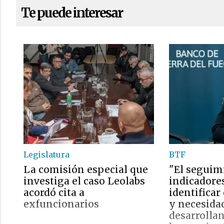
Te puede interesar
Legislatura
BTF
La comisión especial que
"El seguim
investiga el caso Leolabs
indicadore
acordó cita a
identifica
exfuncionarios
y necesida
desarrolla