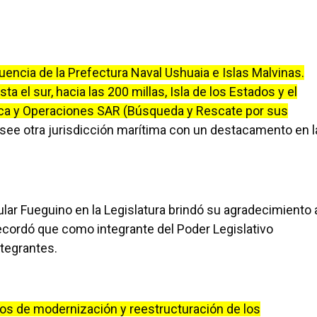
luencia de la Prefectura Naval Ushuaia e Islas Malvinas.
ta el sur, hacia las 200 millas, Isla de los Estados y el
trica y Operaciones SAR (Búsqueda y Rescate por sus
see otra jurisdicción marítima con un destacamento en l
pular Fueguino en la Legislatura brindó su agradecimiento 
ecordó que como integrante del Poder Legislativo
ntegrantes.
sos de modernización y reestructuración de los