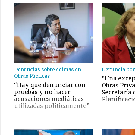
Denuncias sobre coimas en
Denuncia por
Obras Públicas
“Una excep
“Hay que denunciar con
Obras Priva
pruebas y no hacer
Secretaría 
acusaciones mediáticas
Planificaci
utilizadas políticamente”