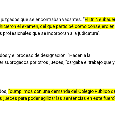
s juzgados que se encontraban vacantes. “
El Dr. Neubaue
os hicieron el examen, del que participé como consejero en
 profesionales que se incorporan a la judicatura”.
ados y el proceso de designación. “Hacen a la
 ser subrogados por otros jueces, “cargaba el trabajo que 
dos,
“cumplimos con una demanda del Colegio Público d
ueces para poder agilizar las sentencias en este fuero”