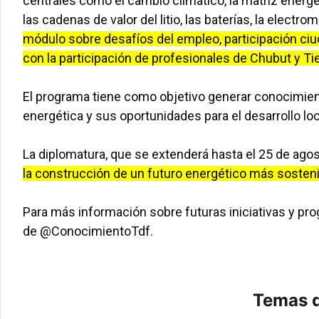
centrales como el cambio climático, la matriz energéti
las cadenas de valor del litio, las baterías, la electro
módulo sobre desafíos del empleo, participación ciu
con la participación de profesionales de Chubut y Tie
El programa tiene como objetivo generar conocimient
energética y sus oportunidades para el desarrollo loc
La diplomatura, que se extenderá hasta el 25 de agos
la construcción de un futuro energético más sostenib
Para más información sobre futuras iniciativas y pr
de @ConocimientoTdf.
Temas d