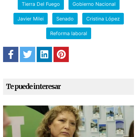
Tierra Del Fuego
Gobierno Nacional
Javier Milei
Senado
Cristina López
Reforma laboral
Te puede interesar