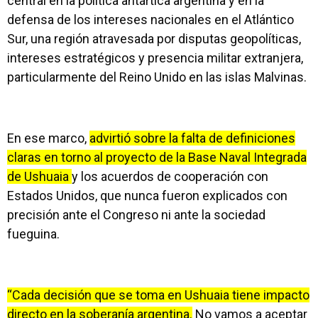
central en la política antártica argentina y en la
defensa de los intereses nacionales en el Atlántico
Sur, una región atravesada por disputas geopolíticas,
intereses estratégicos y presencia militar extranjera,
particularmente del Reino Unido en las islas Malvinas.
En ese marco,
advirtió sobre la falta de definiciones
claras en torno al proyecto de la Base Naval Integrada
de Ushuaia
y los acuerdos de cooperación con
Estados Unidos, que nunca fueron explicados con
precisión ante el Congreso ni ante la sociedad
fueguina.
“Cada decisión que se toma en Ushuaia tiene impacto
directo en la soberanía argentina.
No vamos a aceptar