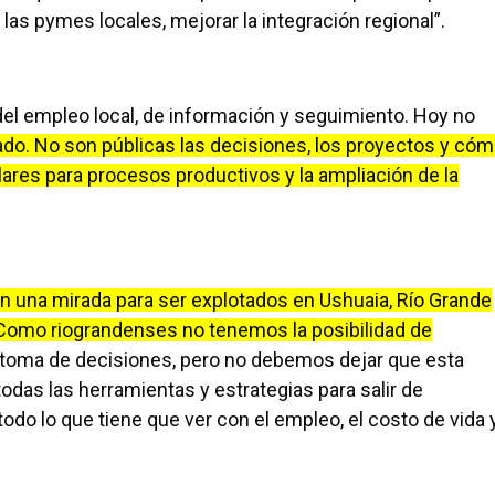
e las pymes locales, mejorar la integración regional”.
del empleo local, de información y seguimiento. Hoy no
ado. No son públicas las decisiones, los proyectos y có
es para procesos productivos y la ampliación de la
n una mirada para ser explotados en Ushuaia, Río Grande
. Como riograndenses no tenemos la posibilidad de
 toma de decisiones, pero no debemos dejar que esta
das las herramientas y estrategias para salir de
do lo que tiene que ver con el empleo, el costo de vida 