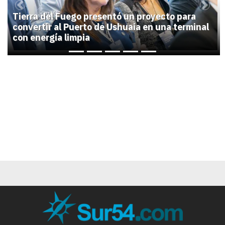
Previous
Next
Tierra del Fuego presentó un proyecto para
convertir al Puerto de Ushuaia en una terminal
con energía limpia