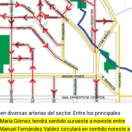
en diversas arterias del sector. Entre los principales
 María Gómez tendrá sentido suroeste a noreste entre
 Manuel Fernández Valdez circulará en sentido noreste a