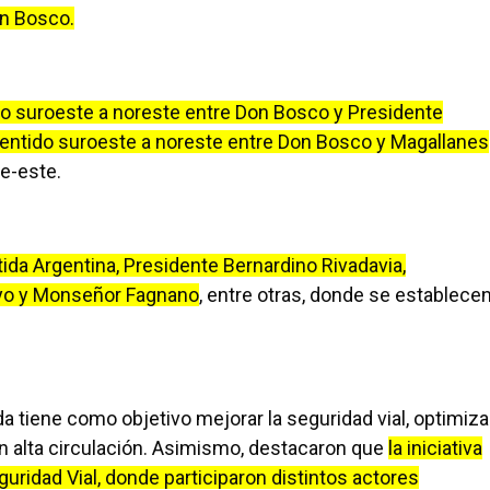
on Bosco.
do suroeste a noreste entre Don Bosco y Presidente
 sentido suroeste a noreste entre Don Bosco y Magallanes
te-este.
tida Argentina, Presidente Bernardino Rivadavia,
ayo y Monseñor Fagnano
, entre otras, donde se establece
a tiene como objetivo mejorar la seguridad vial, optimiza
con alta circulación. Asimismo, destacaron que
la iniciativa
uridad Vial, donde participaron distintos actores