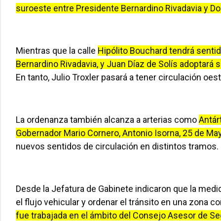
suroeste entre Presidente Bernardino Rivadavia y D
Mientras que la calle
Hipólito Bouchard tendrá senti
Bernardino Rivadavia, y Juan Díaz de Solís adoptará
En tanto, Julio Troxler pasará a tener circulación oes
La ordenanza también alcanza a arterias como
Antár
Gobernador Mario Cornero, Antonio Isorna, 25 de M
nuevos sentidos de circulación en distintos tramos.
Desde la Jefatura de Gabinete indicaron que la medid
el flujo vehicular y ordenar el tránsito en una zona 
fue trabajada en el ámbito del Consejo Asesor de Seg