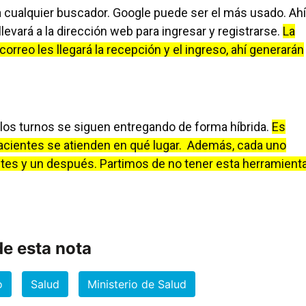
a cualquier buscador. Google puede ser el más usado. Ahí
levará a la dirección web para ingresar y registrarse.
La
orreo les llegará la recepción y el ingreso, ahí generarán
 los turnos se siguen entregando de forma híbrida.
Es
 pacientes se atienden en qué lugar. Además, cada uno
antes y un después. Partimos de no tener esta herramient
e esta nota
o
Salud
Ministerio de Salud