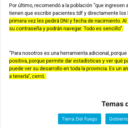
Por último, recomendó a la población “que ingresen 
tienen que escribir pacientes.tdf y directamente los l
primera vez les pedirá DNI y fecha de nacimiento. Al c
su contraseña y podrán navegar. Todo es sencillo”.
“Para nosotros es una herramienta adicional, porque
positiva, porque permite dar estadísticas y ver qué
puede ver su desarrollo en toda la provincia. Es un 
a tenerla”, cerró.
Temas d
Tierra Del Fuego
Gobiern