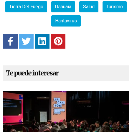
Tierra Del Fuego
Ushuaia
Salud
Turismo
Hantavirus
Te puede interesar