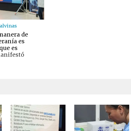
alvinas
manera de
eranía es
 que es
manifestó