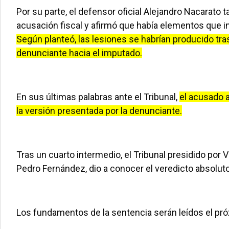
Por su parte, el defensor oficial Alejandro Nacarato 
acusación fiscal y afirmó que había elementos que in
Según planteó, las lesiones se habrían producido tra
denunciante hacia el imputado.
En sus últimas palabras ante el Tribunal,
el acusado 
la versión presentada por la denunciante.
Tras un cuarto intermedio, el Tribunal presidido por 
Pedro Fernández, dio a conocer el veredicto absoluto
Los fundamentos de la sentencia serán leídos el pró