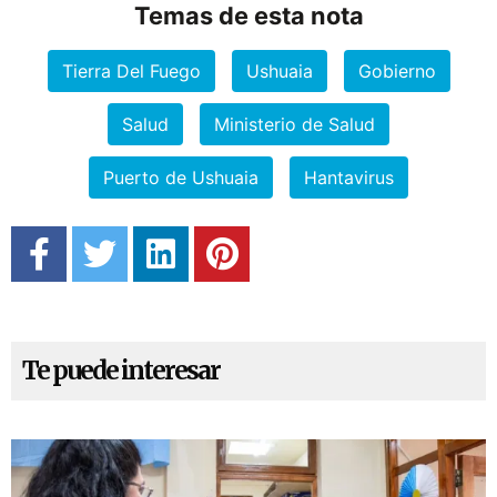
Temas de esta nota
Tierra Del Fuego
Ushuaia
Gobierno
Salud
Ministerio de Salud
Puerto de Ushuaia
Hantavirus
Te puede interesar