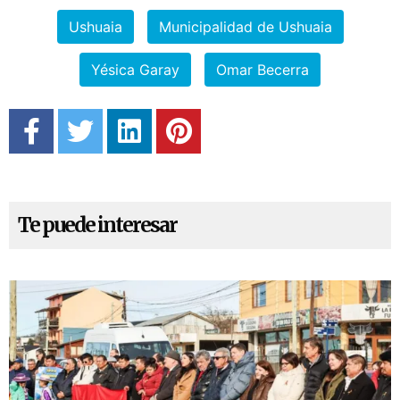
Ushuaia
Municipalidad de Ushuaia
Yésica Garay
Omar Becerra
Te puede interesar