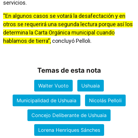
servicios.
“En algunos casos se votará la desafectación y en
otros se requerirá una segunda lectura porque así los
determina la Carta Orgánica municipal cuando
hablamos de tierra”,
concluyó Pelloli.
Temas de esta nota
Walter Vuoto
Ushuaia
Municipalidad de Ushuaia
Nicolás Pelloli
Concejo Deliberante de Ushuaia
Lorena Henriques Sánches