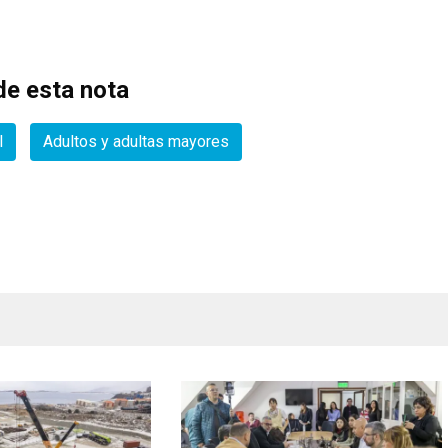
e esta nota
l
Adultos y adultas mayores