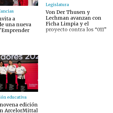
Legislatura
fancias
Von Der Thusen y
Lechman avanzan con
nvita a
Ficha Limpia y el
 de una nueva
proyecto contra los “011”
 "Emprender
ón educativa
a novena edición
n ArcelorMittal