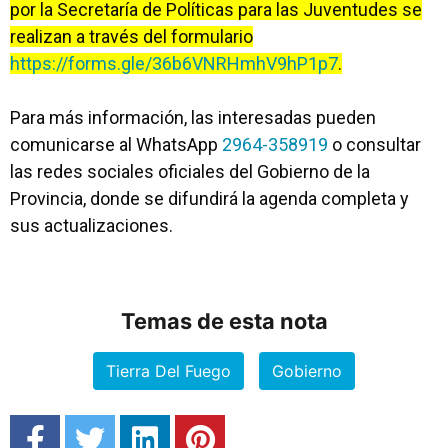
por la Secretaría de Políticas para las Juventudes se
realizan a través del formulario
https://forms.gle/36b6VNRHmhV9hP1p7
.
Para más información, las interesadas pueden
comunicarse al WhatsApp
2964-358919
o consultar
las redes sociales oficiales del Gobierno de la
Provincia, donde se difundirá la agenda completa y
sus actualizaciones.
Temas de esta nota
Tierra Del Fuego
Gobierno