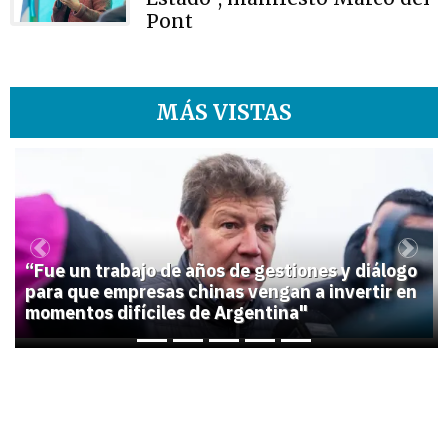
Pont
MÁS VISTAS
1
Previous
Next
“Fue un trabajo de años de gestiones y diálogo
para que empresas chinas vengan a invertir en
momentos difíciles de Argentina"